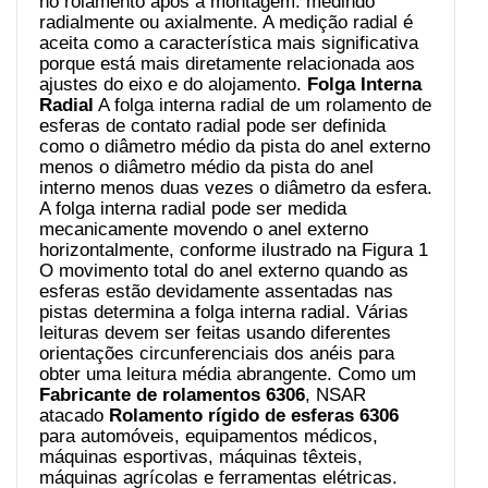
no rolamento após a montagem. medindo
radialmente ou axialmente. A medição radial é
aceita como a característica mais significativa
porque está mais diretamente relacionada aos
ajustes do eixo e do alojamento.
Folga Interna
Radial
A folga interna radial de um rolamento de
esferas de contato radial pode ser definida
como o diâmetro médio da pista do anel externo
menos o diâmetro médio da pista do anel
interno menos duas vezes o diâmetro da esfera.
A folga interna radial pode ser medida
mecanicamente movendo o anel externo
horizontalmente, conforme ilustrado na Figura 1
O movimento total do anel externo quando as
esferas estão devidamente assentadas nas
pistas determina a folga interna radial. Várias
leituras devem ser feitas usando diferentes
orientações circunferenciais dos anéis para
obter uma leitura média abrangente. Como um
Fabricante de rolamentos 6306
, NSAR
atacado
Rolamento rígido de esferas 6306
para automóveis, equipamentos médicos,
máquinas esportivas, máquinas têxteis,
máquinas agrícolas e ferramentas elétricas.