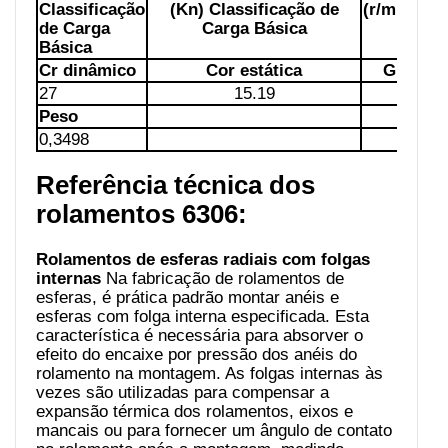
Classificação
(Kn) Classificação de
(r/min)Lim
de Carga
Carga Básica
rot
Básica
Cr dinâmico
Cor estática
Graxa
L
27
15.19
Peso
0,3498
Referência técnica dos
rolamentos 6306:
Rolamentos de esferas radiais com folgas
internas
Na fabricação de rolamentos de
esferas, é prática padrão montar anéis e
esferas com folga interna especificada. Esta
característica é necessária para absorver o
efeito do encaixe por pressão dos anéis do
rolamento na montagem. As folgas internas às
vezes são utilizadas para compensar a
expansão térmica dos rolamentos, eixos e
mancais ou para fornecer um ângulo de contato