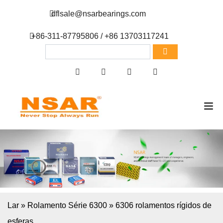
dflsale@nsarbearings.com
+86-311-87795806 / +86 13703117241
Lar
»
Rolamento Série 6300
»
6306 rolamentos rígidos de
esferas