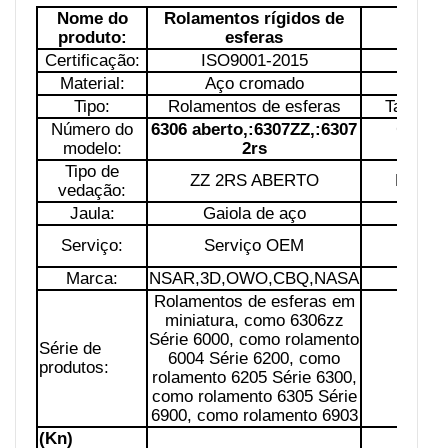
Nome do
Rolamentos rígidos de
Mo
produto:
esferas
Certificação:
ISO9001-2015
País d
Material:
Aço cromado
Est
Tipo:
Rolamentos de esferas
Tamanho
Número do
6306 aberto,:6307ZZ,:6307
Classi
modelo:
2rs
pre
Tipo de
ZZ 2RS ABERTO
Número
vedação:
Jaula:
Gaiola de aço
Lubri
Serviço:
Serviço OEM
Pa
Marca:
NSAR,3D,OWO,CBQ,NASA
Ta
Rolamentos de esferas em
miniatura, como 6306zz
Série 6000, como rolamento
Série de
6004 Série 6200, como
Am
produtos:
rolamento 6205 Série 6300,
como rolamento 6305 Série
6900, como rolamento 6903
(Kn)