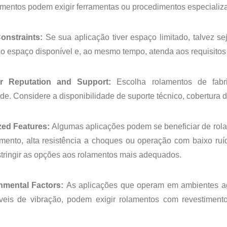
amentos podem exigir ferramentas ou procedimentos especializ
onstraints:
Se sua aplicação tiver espaço limitado, talvez s
no espaço disponível e, ao mesmo tempo, atenda aos requisito
er Reputation and Support:
Escolha rolamentos de fabri
ade. Considere a disponibilidade de suporte técnico, cobertura 
ized Features:
Algumas aplicações podem se beneficiar de rol
amento, alta resistência a choques ou operação com baixo ruí
stringir as opções aos rolamentos mais adequados.
nmental Factors:
As aplicações que operam em ambientes agr
íveis de vibração, podem exigir rolamentos com revestiment