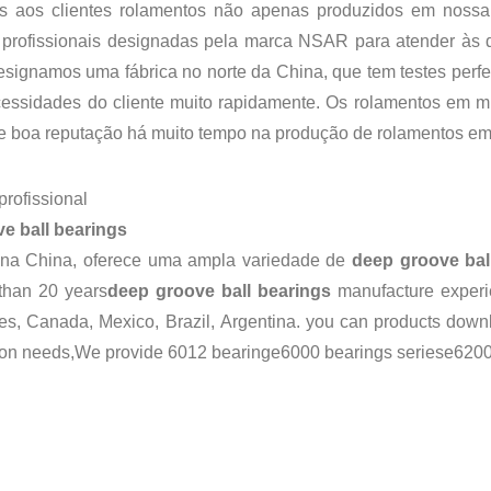
 aos clientes rolamentos não apenas produzidos em nossa 
 profissionais designadas pela marca NSAR para atender às d
esignamos uma fábrica no norte da China, que tem testes perf
essidades do cliente muito rapidamente. Os rolamentos em mi
e boa reputação há muito tempo na produção de rolamentos em 
rofissional
e ball bearings
 na China, oferece uma ampla variedade de
deep groove bal
than 20 years
deep groove ball bearings
manufacture experi
es, Canada, Mexico, Brazil, Argentina. you can
products down
ion needs,We provide
6012 bearing
e
6000 bearings series
e
6200