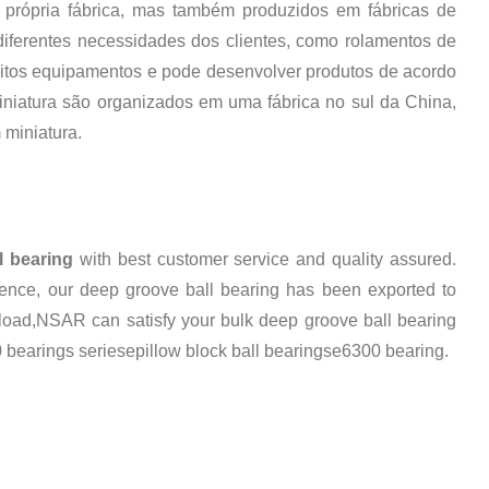
própria fábrica, mas também produzidos em fábricas de
iferentes necessidades dos clientes, como rolamentos de
eitos equipamentos e pode desenvolver produtos de acordo
niatura são organizados em uma fábrica no sul da China,
miniatura.
l bearing
with best customer service and quality assured.
ence, our deep groove ball bearing has been exported to
load
,NSAR can satisfy your bulk deep groove ball bearing
 bearings series
e
pillow block ball bearings
e
6300 bearing.