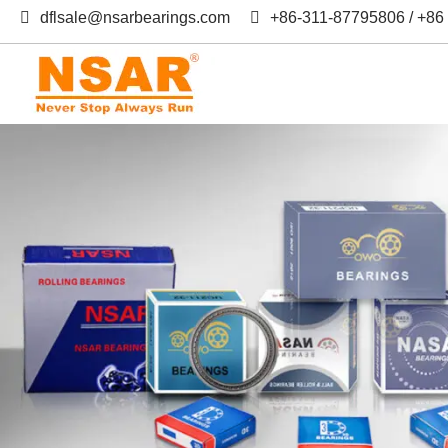
dflsale@nsarbearings.com
+86-311-87795806 / +8