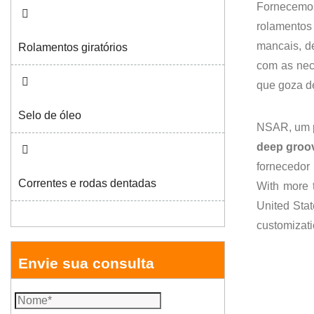
Fornecemos
rolamentos
mancais, d
Rolamentos giratórios
com as nec
que goza d
Selo de óleo
NSAR, um p
deep groov
fornecedor
Correntes e rodas dentadas
With more 
United Stat
customizat
Envie sua consulta