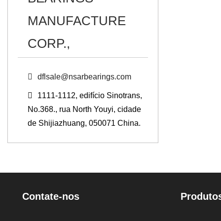
MANUFACTURE
CORP.,
dflsale@nsarbearings.com
1111-1112, edifício Sinotrans,
No.368., rua North Youyi, cidade
de Shijiazhuang, 050071 China.
Contate-nos
Produto