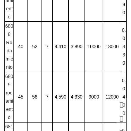
ami
9
ent
0
o
680
0.
8
0
Ro
40
52
7
4.410
3.890
10000
13000
3
da
3
mie
0
nto
680
0.
9
0
rod
45
58
7
4.590
4.330
9000
12000
4
ami
0
ent
0
o
681
0.