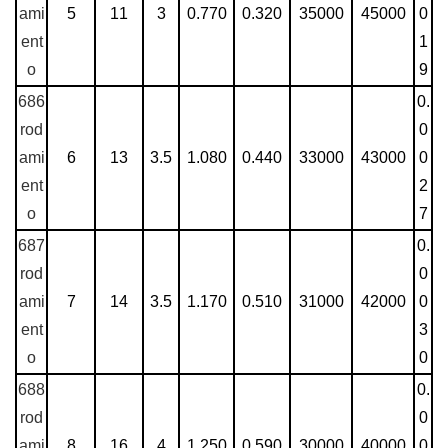
ami
5
11
3
0.770
0.320
35000
45000
0
ent
1
o
9
686
0.
rod
0
ami
6
13
3.5
1.080
0.440
33000
43000
0
ent
2
o
7
687
0.
rod
0
ami
7
14
3.5
1.170
0.510
31000
42000
0
ent
3
o
0
688
0.
rod
0
ami
8
16
4
1.250
0.590
30000
40000
0