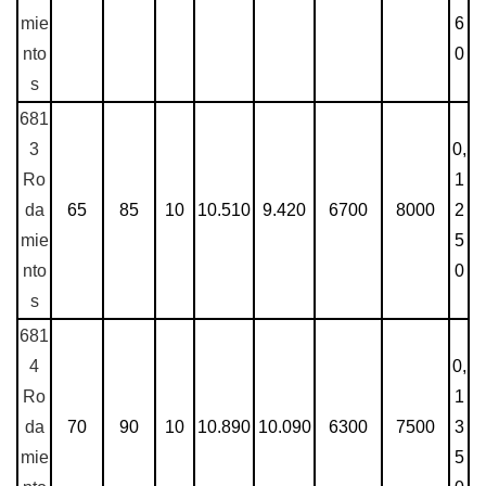
mie
6
nto
0
s
681
3
0,
Ro
1
da
65
85
10
10.510
9.420
6700
8000
2
mie
5
nto
0
s
681
4
0,
Ro
1
da
70
90
10
10.890
10.090
6300
7500
3
mie
5