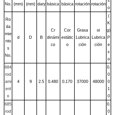
s
No.
(mm)
(mm)
dary
básica
básica
rotación
rotación
o
(
Ro
K
da
Cr
Cor
Grasa
oi
g)
mie
d
D
B
dinámi
estátic
Lubrica
Lubrica
P
nto
co
o
ción
ción
e
s
s
No.
o
684
0.
rod
0
ami
4
9
2.5
0.480
0.170
37000
48000
0
ent
1
o
0
685
0.
rod
0