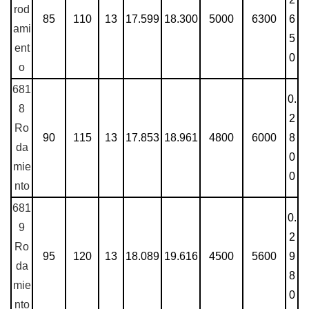
rod
85
110
13
17.599
18.300
5000
6300
6
ami
5
ent
0
o
681
0.
8
2
Ro
90
115
13
17.853
18.961
4800
6000
8
da
0
mie
0
nto
681
0.
9
2
Ro
95
120
13
18.089
19.616
4500
5600
9
da
8
mie
0
nto