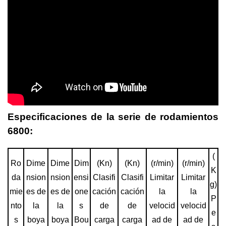
Especificaciones de la serie de rodamientos
6800:
(
Ro
Dime
Dime
Dim
(Kn)
(Kn)
(r/min)
(r/min)
K
da
nsion
nsion
ensi
Clasifi
Clasifi
Limitar
Limitar
g)
mie
es de
es de
one
cación
cación
la
la
P
nto
la
la
s
de
de
velocid
velocid
e
s
boya
boya
Bou
carga
carga
ad de
ad de