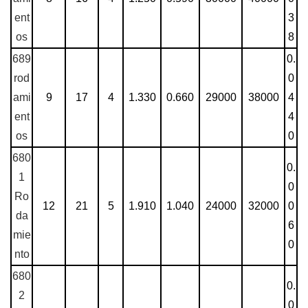
ent
3
os
8
689
0.
rod
0
ami
9
17
4
1.330
0.660
29000
38000
4
ent
4
os
0
680
0.
1
0
Ro
12
21
5
1.910
1.040
24000
32000
0
da
6
mie
0
nto
680
0.
2
0